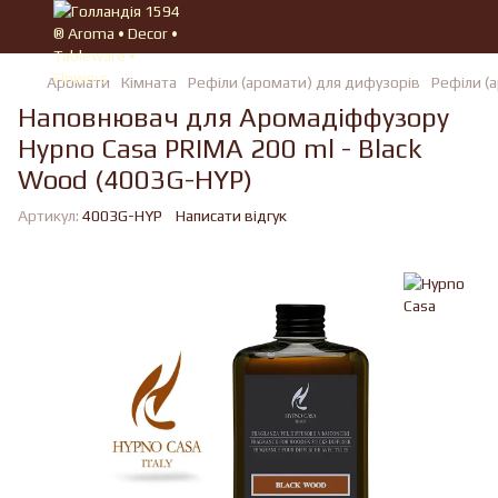
Аромати
Кімната
Рефіли (аромати) для дифузорів
Рефіли (
Наповнювач для Аромадіффузору
Hypno Casa PRIMA 200 ml - Black
Wood (4003G-HYP)
Артикул:
4003G-HYP
Написати відгук