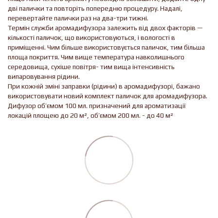
дві палички та повторіть попередню процедуру. Надалі,
перевертайте палички раз на два-три тижні.
Термін служби аромадифузора залежить від двох факторів —
кількості паличок, що використовуються, і вологості в
приміщенні. Чим більше використовується паличок, тим більша
площа покриття. Чим вище температура навколишнього
середовища, сухіше повітря- тим вища інтенсивність
випаровування рідини.
При кожній зміні заправки (рідини) в аромадифузорі, бажано
використовувати новий комплект паличок для аромадифузора.
Дифузор об’ємом 100 мл. призначений для ароматизації
локацій площею до 20 м², об’ємом 200 мл. - до 40 м²