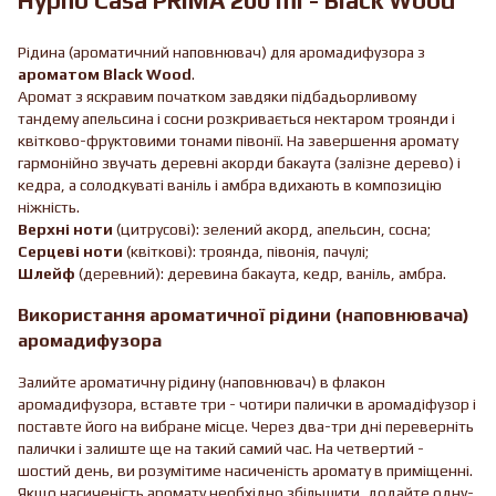
Hypno Casa PRIMA 200 ml - Black Wood
Рідина (ароматичний наповнювач) для аромадифузора з
ароматом Black Wood
.
Аромат з яскравим початком завдяки підбадьорливому
тандему апельсина і сосни розкривається нектаром троянди і
квітково-фруктовими тонами півонії. На завершення аромату
гармонійно звучать деревні акорди бакаута (залізне дерево) і
кедра, а солодкуваті ваніль і амбра вдихають в композицію
ніжність.
Верхні ноти
(цитрусові): зелений акорд, апельсин, сосна;
Серцеві ноти
(квіткові): троянда, півонія, пачулі;
Шлейф
(деревний): деревина бакаута, кедр, ваніль, амбра.
Використання ароматичної рідини (наповнювача)
аромадифузора
Залийте ароматичну рідину (наповнювач) в флакон
аромадифузора, вставте три - чотири палички в аромадіфузор і
поставте його на вибране місце. Через два-три дні переверніть
палички і залиште ще на такий самий час. На четвертий -
шостий день, ви розумітиме насиченість аромату в приміщенні.
Якщо насиченість аромату необхідно збільшити, додайте одну-