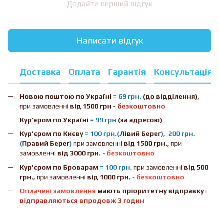
Додайте перший відгук
Написати відгук
Доставка
Оплата
Гарантія
Консультація
Новою поштою
по Україні
= 69 грн.
(до відділення)
,
при замовленні
від 1500 грн -
безкоштовно
Кур'єром по Україні
= 99 грн
(за адресою)
Кур'єром по Києву
= 100 грн.(
Лівий Берег
), 200 грн.
(
Правий Берег
)
при замовленні
від 1500 грн.,
при
замовленні
від 3000 грн. -
безкоштовно
Кур'єром по Броварам
= 100 грн.
при замовленні
від
500
грн.,
при замовленні
від 1000 грн. -
безкоштовно
Оплачені замовлення
мають пріоритетну відправку
і
відправляються впродовж 3 годин