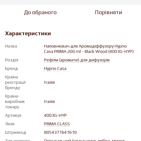
До обраного
Порівняти
Характеристики
Назва
Наповнювач для Аромадіффузору Hypno
Casa PRIMA 200 ml - Black Wood (4003G-HYP)
Розділ
Рефіли (аромати) для дифузорів
Бренд
Hypno Casa
Країна
реєстрації
Італія
бренду
Країна-
виробник
Італія
товару
Артикул
4003G-HYP
Лінія
PRIMA CLASS
Штрихкод
8054377641610
Тип аромату
Орієнтальний (східні ноти: амбра, мускус,