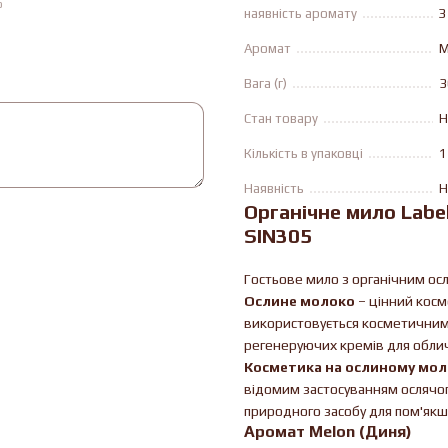
ю
наявність аромату
З
Аромат
M
Вага (г)
3
Стан товару
Н
Кількість в упаковці
1
Наявність
Н
Органічне мило Labe
SIN305
Гостьове мило з органічним осл
Ослине молоко
– цінний косм
використовується косметичними
регенеруючих кремів для обличчя
Косметика на ослиному мол
відомим застосуванням ослячог
природного засобу для пом'якше
Аромат Melon (Диня)