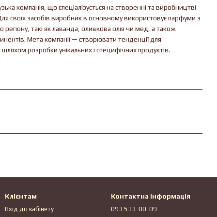
ька компанія, що спеціалізується на створенні та виробництві
. Для своїх засобів виробник в основному використовує парфуми з
о регіону, такі як лаванда, оливкова олія чи мед, а також
инентів. Мета компанії — створювати тенденції для
 шляхом розробки унікальних і специфічних продуктів.
Клієнтам
Контактна інформація
Вхід до кабінету
093 533-00-09