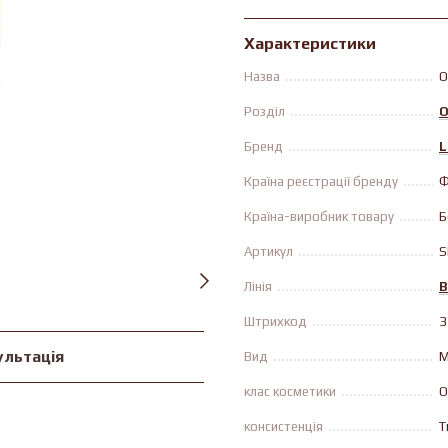
Характеристики
Назва
О
Розділ
О
Бренд
L
Країна реєстрації бренду
Ф
Країна-виробник товару
Б
Артикул
S
Лінія
B
Штрихкод
3
ультація
Вид
М
клас косметики
О
консистенція
Т