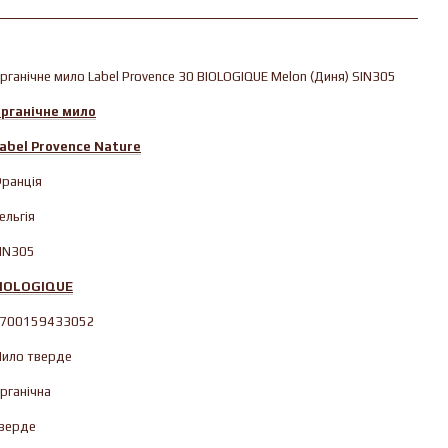
рганічне мило Label Provence 30 BIOLOGIQUE Melon (Диня) SIN305
рганічне мило
abel Provence Nature
ранція
ельгія
IN305
IOLOGIQUE
700159433052
ило тверде
рганічна
верде