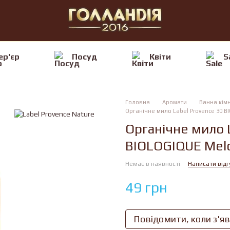
ер'єр
Посуд
Квiти
S
Головна
Аромати
Ванна кім
Органічне мило Label Provence 30 B
Органічне мило 
BIOLOGIQUE Melo
Немає в наявності
Написати відг
49 грн
Повідомити, коли з'я