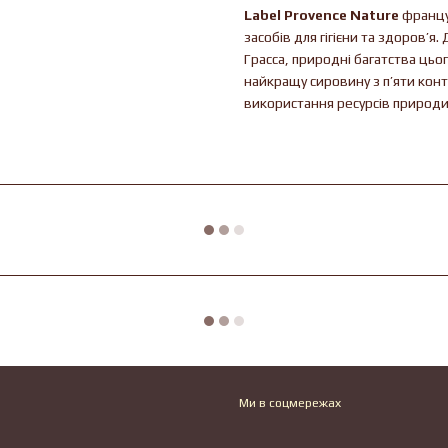
Label Provence Nature
француз
засобів для гігієни та здоров’я
Грасса, природні багатства цьог
найкращу сировину з п’яти конт
використання ресурсів природи
Ми в соцмережах