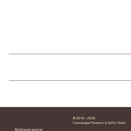
© 2016—2026
Голландія Flowers & Gifts Store
Мобільна версія