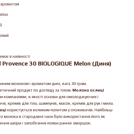
 ароматом
elon
0
овий
емає в наявності
l Provence 30 BIOLOGIQUE Melon (Диня)
иним молоком і ароматом дині, вага 30 грам.
етичний продукт по догляду за тілом.
Молоко ослиці
 компаніями, в якості основи для омолоджуючих і
, кремів для тіла, шампунів, масок, кремів для рук і мила.
оці
користується великим попитом у споживачів. Найбільш
о молока в стародавні часи було використання його як
ння шкіри і запобігання появи ранніх зморшок.