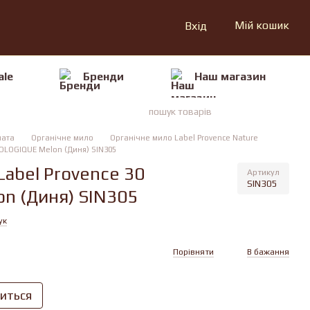
Мій кошик
Вхід
ale
Бренди
Наш магазин
ната
Органічне мило
Органічне мило Label Provence Nature
IOLOGIQUE Melon (Диня) SIN305
Label Provence 30
Артикул
SIN305
n (Диня) SIN305
ук
Порівняти
В бажання
виться