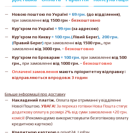
Новою поштою
по Україні
= 69 грн.
(до відділення)
,
при замовленні
від 1500 грн -
безкоштовно
Кур'єром по Україні
= 99 грн
(за адресою)
Кур'єром по Києву
= 100 грн.(
Лівий Берег
), 200 грн.
(
Правий Берег
)
при замовленні
від 1500 грн.,
при
замовленні
від 3000 грн. -
безкоштовно
Кур'єром по Броварам
= 100 грн.
при замовленні
від
500
грн.,
при замовленні
від 1000 грн. -
безкоштовно
Оплачені замовлення
мають пріоритетну відправку
і
відправляються впродовж 3 годин
Більше інформації про доставку
Накладений платіж.
Оплата при отриманні у відділенні
Нової Поштою.
УВАГА!
За переказ готівки Нова Пошта стягує
додаткову оплату в розмірі 2% від суми замовлення +20 грн.
комісії!
(Рекомендуємо використовувати безготівкову оплату
кредитною карткою)
Кредитною карткою
в privat24, LiqPay.