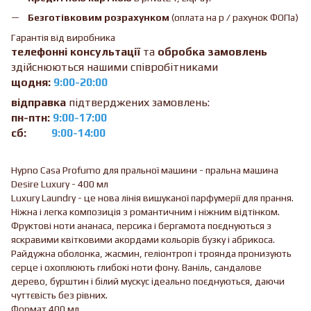
Безготівковим розрахунком
(оплата на р / рахунок ФОПа)
Гарантія від виробника
телефонні консультації
та
обробка замовлень
здійснюються нашими співробітниками
щодня:
9:00-20:00
відправка
підтверджених замовлень:
пн-птн:
9:00-17:00
сб:
9:00-14:00
Hypno Casa Profumo для пральної машини - пральна машина
Desire Luxury - 400 мл
Luxury Laundry - це нова лінія вишуканої парфумерії для прання.
Ніжна і легка композиція з романтичним і ніжним відтінком.
Фруктові ноти ананаса, персика і бергамота поєднуються з
яскравими квітковими акордами кольорів бузку і абрикоса.
Райдужна оболонка, жасмин, геліонтроп і троянда пронизують
серце і охоплюють глибокі ноти фону. Ваніль, сандалове
дерево, бурштин і білий мускус ідеально поєднуються, даючи
чуттєвість без рівних.
Формат 400 мл