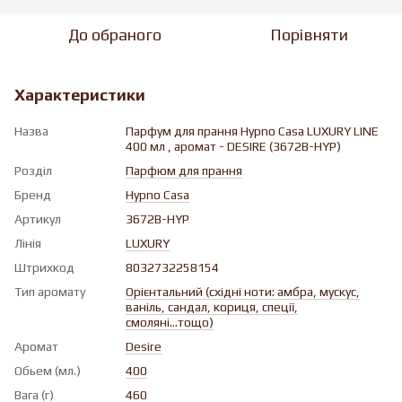
До обраного
Порівняти
Характеристики
Назва
Парфум для прання Hypno Casa LUXURY LINE
400 мл , аромат - DESIRE (3672B-HYP)
Розділ
Парфюм для прання
Бренд
Hypno Casa
Артикул
3672B-HYP
Лінія
LUXURY
Штрихкод
8032732258154
Тип аромату
Орієнтальний (східні ноти: амбра, мускус,
ваніль, сандал, кориця, спеції,
смоляні...тощо)
Аромат
Desire
Обьем (мл.)
400
Вага (г)
460