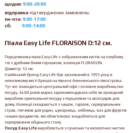
щодня:
9:00-20:00
відправка
підтверджених замовлень:
пн-птн:
9:00-17:00
сб:
9:00-14:00
Піала Easy Life FLORAISON D:12 см.
Порцелянова піала Easy Life з зображенням квітів на голубому
тлі з дрібним білим горошком, колекція FLORAISON.
Діаметр: 12 см.
Італійський бренд Easy Life був заснований в 1955 році в
невеликому місті Брешіа на півночі Апеннінського півострова.
Тут же знаходиться центральний офіс і основне виробництво
посуду. За 60 років марка зарекомендувала себе як провідний
виробник оригінальної посуду з порцеляни та аксесуарів для
дому. Колекції складаються з чашок, тарілок, сервірувальних
страв, глечиків для рідин, цукорниць, хлібниць, ваз для фруктів
і інших предметів, які обов'язково знадобляться для
сервірування обіднього столу.
Посуд Easy Life
виробляється з сучасних та екологічно чистих