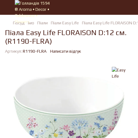
Посуд
їмо
Пiали
Пiали Easy Life
Піала Easy Life FLORAISON D:
Піала Easy Life FLORAISON D:12 см.
(R1190-FLRA)
Артикул:
R1190-FLRA
Написати відгук