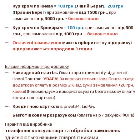
Кур'єром по Києву
= 100 грн.(
Лівий Берег
), 200 грн.
(
Правий Берег
)
при замовленні
від 1500 грн.,
при
замовленні
від 3000 грн. -
безкоштовно
Кур'єром по Броварам
= 100 грн.
при замовленні
від
500
грн.,
при замовленні
від 1000 грн. -
безкоштовно
Оплачені замовлення
мають пріоритетну відправку
і
відправляються впродовж 3 годин
Більше інформації про доставку
Накладений платіж.
Оплата при отриманні у відділенні
Нової Поштою.
УВАГА!
За переказ готівки Нова Пошта стягує
додаткову оплату в розмірі 2% від суми замовлення +20 грн.
комісії!
(Рекомендуємо використовувати безготівкову оплату
кредитною карткою)
Кредитною карткою
в privat24, LiqPay.
Безготівковим розрахунком
(оплата на р / рахунок ФОПа)
Гарантія від виробника
телефонні консультації
та
обробка замовлень
здійснюються нашими співробітниками