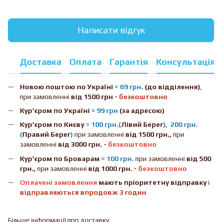
Написати відгук
Доставка
Оплата
Гарантія
Консультація
Новою поштою
по Україні
= 69 грн.
(до відділення)
,
при замовленні
від 1500 грн -
безкоштовно
Кур'єром по Україні
= 99 грн
(за адресою)
Кур'єром по Києву
= 100 грн.(
Лівий Берег
), 200 грн.
(
Правий Берег
)
при замовленні
від 1500 грн.,
при
замовленні
від 3000 грн. -
безкоштовно
Кур'єром по Броварам
= 100 грн.
при замовленні
від
500
грн.,
при замовленні
від 1000 грн. -
безкоштовно
Оплачені замовлення
мають пріоритетну відправку
і
відправляються впродовж 3 годин
Більше інформації про доставку