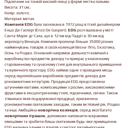
Підсвічник на тонкій високій ніжці у формі листка пальми.
Висота: 31 см.;
Колір: золото.
Матеріал: метал.
Компанія EDG
була заснована в 1972 році в Італії дизайнером
Енцо Де Гаспері (Enzo De Gasperi).
EDG
розташована у місті
Санта-Марія-ді-Сала, що в 12 км від Падуї і в 30 км від
аеропорту Венеція. Компанія пропонує більше 35000 різних
найменувань товарів зі своїх колекцій Весна-Літо, Екзотика,
Осінь та Різдво. Основний напрямок діяльності компанії є
виробництво предметів декору та прикрас у класичному
старовинному та сучасному стилі для внутрішнього приміщення
та вуличного простору. EDG займає одне з провідних місць
серед європейських виробників предметів декору для
різноманітних інтер'єрів. Продукція EDG представлена ​​
штучними квітами, композиціями з рослин, високоякісними
фруктами в ексцентричному стилі, підсвічники, свічки. Також
з'явилася лінія подарункової продукції, присвячена
різноманітним святковим заходам, таким як Новий рік, Різдво
та інші. Амбіційна
новорічна колекція
, серед якої багато
новорічних іграшок
, допоможе наповнити яскравими
емоціями та зробити більш святковим будь-яке приміщення.
EDG визнана одним із лідерів у секторі дизайнерських