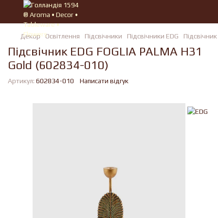
Декор
Освітлення
Підсвічники
Підсвічники EDG
Підсвічник
Підсвічник EDG FOGLIA PALMA H31
Gold (602834-010)
Артикул:
602834-010
Написати відгук