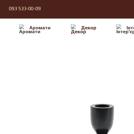
Перейти до основного контенту
093 533-00-09
Аромати
Декор
Iнт