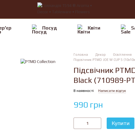
ер'єр
Посуд
Квiти
S
Головна
Декор
Освітлення
Підсвічник PTMD JOE W CUP S (10x10x1
Підсвічник PTMD
Black (710989-PT
В наявності
Написати відгук
990 грн
Купити