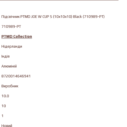
Підсвічник PTMD JOE W CUP S (10x10x10) Black (710989-PT)
710989-PT
PTMD Collection
Нідерланди
Індія
Алюміній
8720014646941
Виробник
10.0
10
1
Новий