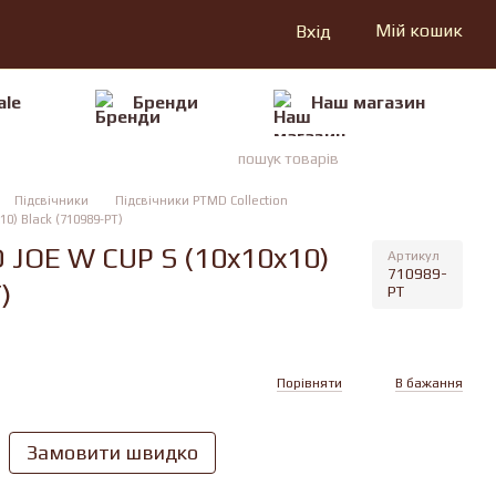
Мій кошик
Вхід
ale
Бренди
Наш магазин
Підсвічники
Підсвічники PTMD Collection
0) Black (710989-PT)
 JOE W CUP S (10x10x10)
Артикул
710989-
)
PT
Порівняти
В бажання
Замовити швидко