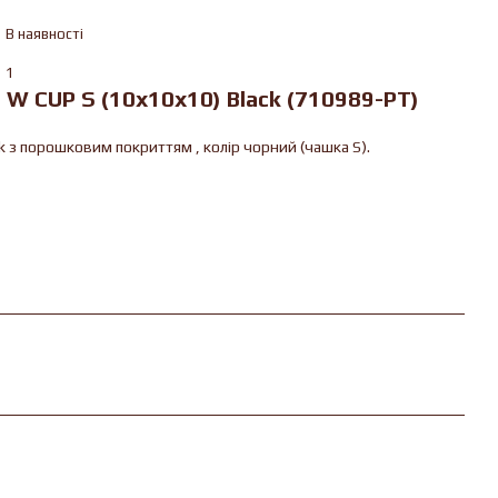
В наявності
1
 W CUP S (10x10x10) Black (710989-PT)
ck з порошковим покриттям , колір чорний (чашка S).