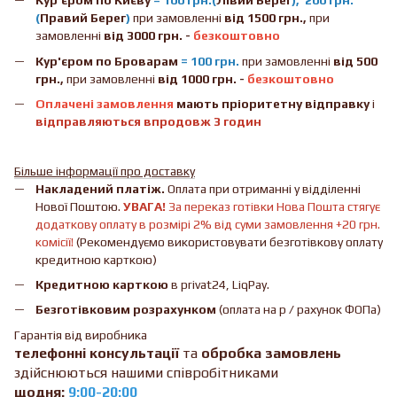
Кур'єром по Києву
= 100 грн.(
Лівий Берег
), 200 грн.
(
Правий Берег
)
при замовленні
від 1500 грн.,
при
замовленні
від 3000 грн. -
безкоштовно
Кур'єром по Броварам
= 100 грн.
при замовленні
від
500
грн.,
при замовленні
від 1000 грн. -
безкоштовно
Оплачені замовлення
мають пріоритетну відправку
і
відправляються впродовж 3 годин
Більше інформації про доставку
Накладений платіж.
Оплата при отриманні у відділенні
Нової Поштою.
УВАГА!
За переказ готівки Нова Пошта стягує
додаткову оплату в розмірі 2% від суми замовлення +20 грн.
комісії!
(Рекомендуємо використовувати безготівкову оплату
кредитною карткою)
Кредитною карткою
в privat24, LiqPay.
Безготівковим розрахунком
(оплата на р / рахунок ФОПа)
Гарантія від виробника
телефонні консультації
та
обробка замовлень
здійснюються нашими співробітниками
щодня:
9:00-20:00