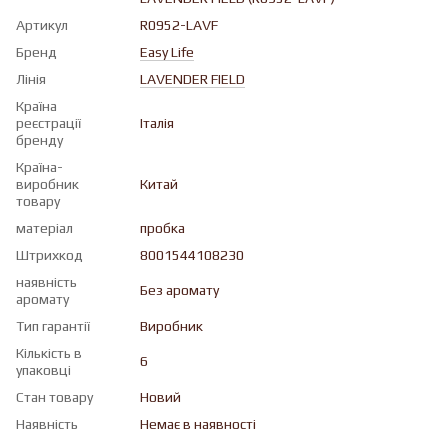
Артикул
R0952-LAVF
Бренд
Easy Life
Лінія
LAVENDER FIELD
Країна
реєстрації
Італія
бренду
Країна-
виробник
Китай
товару
матеріал
пробка
Штрихкод
8001544108230
наявність
Без аромату
аромату
Тип гарантії
Виробник
Кількість в
6
упаковці
Стан товару
Новий
Наявність
Немає в наявності