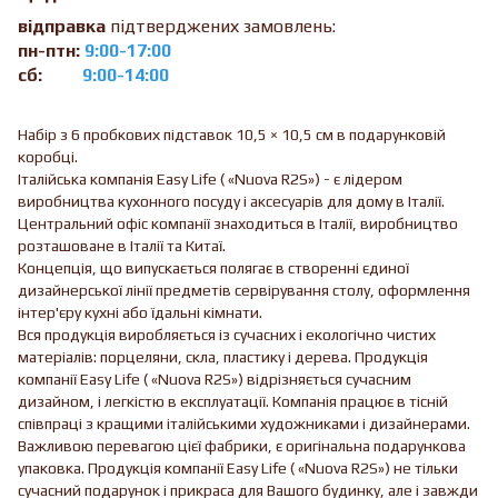
відправка
підтверджених замовлень:
пн-птн:
9:00-17:00
сб:
9:00-14:00
Набір з 6 пробкових підставок 10,5 × 10,5 см в подарунковій
коробці.
Італійська компанія Easy Life ( «Nuova R2S») - є лідером
виробництва кухонного посуду і аксесуарів для дому в Італії.
Центральний офіс компанії знаходиться в Італії, виробництво
розташоване в Італії та Китаї.
Концепція, що випускається полягає в створенні єдиної
дизайнерської лінії предметів сервірування столу, оформлення
інтер'єру кухні або їдальні кімнати.
Вся продукція виробляється із сучасних і екологічно чистих
матеріалів: порцеляни, скла, пластику і дерева. Продукція
компанії Easy Life ( «Nuova R2S») відрізняється сучасним
дизайном, і легкістю в експлуатації. Компанія працює в тісній
співпраці з кращими італійськими художниками і дизайнерами.
Важливою перевагою цієї фабрики, є оригінальна подарункова
упаковка. Продукція компанії Easy Life ( «Nuova R2S») не тільки
сучасний подарунок і прикраса для Вашого будинку, але і завжди