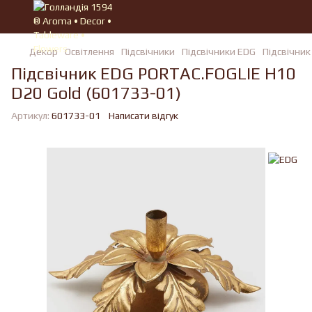
Декор
Освітлення
Підсвічники
Підсвічники EDG
Підсвічник
Підсвічник EDG PORTAC.FOGLIE H10
D20 Gold (601733-01)
Артикул:
601733-01
Написати відгук