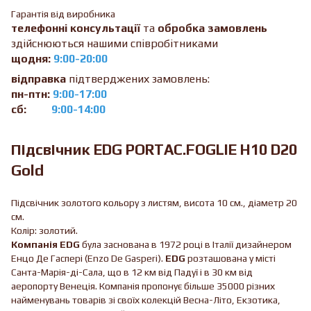
Гарантія від виробника
телефонні консультації
та
обробка замовлень
здійснюються нашими співробітниками
щодня:
9:00-20:00
відправка
підтверджених замовлень:
пн-птн:
9:00-17:00
сб:
9:00-14:00
Підсвічник EDG PORTAC.FOGLIE H10 D20
Gold
Підсвічник золотого кольору з листям, висота 10 см., діаметр 20
см.
Колір: золотий.
Компанія EDG
була заснована в 1972 році в Італії дизайнером
Енцо Де Гаспері (Enzo De Gasperi).
EDG
розташована у місті
Санта-Марія-ді-Сала, що в 12 км від Падуї і в 30 км від
аеропорту Венеція. Компанія пропонує більше 35000 різних
найменувань товарів зі своїх колекцій Весна-Літо, Екзотика,