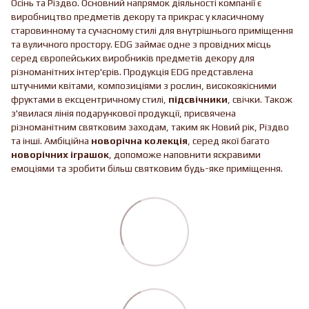
Осінь та Різдво. Основний напрямок діяльності компанії є
виробництво предметів декору та прикрас у класичному
старовинному та сучасному стилі для внутрішнього приміщення
та вуличного простору. EDG займає одне з провідних місць
серед європейських виробників предметів декору для
різноманітних інтер'єрів. Продукція EDG представлена ​​
штучними квітами, композиціями з рослин, високоякісними
фруктами в ексцентричному стилі,
підсвічники
, свічки. Також
з'явилася лінія подарункової продукції, присвячена
різноманітним святковим заходам, таким як Новий рік, Різдво
та інші. Амбіційна
новорічна колекція
, серед якої багато
новорічних іграшок
, допоможе наповнити яскравими
емоціями та зробити більш святковим будь-яке приміщення.