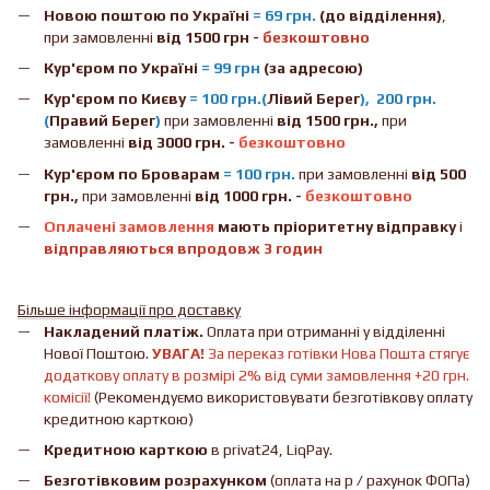
Новою поштою
по Україні
= 69 грн.
(до відділення)
,
при замовленні
від 1500 грн -
безкоштовно
Кур'єром по Україні
= 99 грн
(за адресою)
Кур'єром по Києву
= 100 грн.(
Лівий Берег
), 200 грн.
(
Правий Берег
)
при замовленні
від 1500 грн.,
при
замовленні
від 3000 грн. -
безкоштовно
Кур'єром по Броварам
= 100 грн.
при замовленні
від
500
грн.,
при замовленні
від 1000 грн. -
безкоштовно
Оплачені замовлення
мають пріоритетну відправку
і
відправляються впродовж 3 годин
Більше інформації про доставку
Накладений платіж.
Оплата при отриманні у відділенні
Нової Поштою.
УВАГА!
За переказ готівки Нова Пошта стягує
додаткову оплату в розмірі 2% від суми замовлення +20 грн.
комісії!
(Рекомендуємо використовувати безготівкову оплату
кредитною карткою)
Кредитною карткою
в privat24, LiqPay.
Безготівковим розрахунком
(оплата на р / рахунок ФОПа)