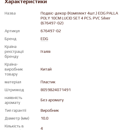
Характеристики
Назва
Подвiс-декор (Комплект 4шт.) EDG PALLA
POLY 10CM LUCID SET 4 PCS. PVC Silver
(676497-02)
Артикул
676497-02
Бренд
EDG
Країна
реєстрації
Італія
бренду
Країна-
виробник
Китай
товару
матеріал
Пластик
Штрихкод
8059824071491
наявність
Без аромату
аромату
Тип гарантії
Виробник
Діаметр (мм)
10.0
Кількість в
4