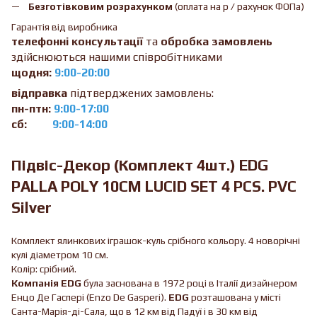
Безготівковим розрахунком
(оплата на р / рахунок ФОПа)
Гарантія від виробника
телефонні консультації
та
обробка замовлень
здійснюються нашими співробітниками
щодня:
9:00-20:00
відправка
підтверджених замовлень:
пн-птн:
9:00-17:00
сб:
9:00-14:00
Підвіс-Декор (Комплект 4шт.) EDG
PALLA POLY 10CM LUCID SET 4 PCS. PVC
Silver
Комплект ялинкових іграшок-куль срібного кольору. 4 новорічні
кулі діаметром 10 см.
Колір: срібний.
Компанія EDG
була заснована в 1972 році в Італії дизайнером
Енцо Де Гаспері (Enzo De Gasperi).
EDG
розташована у місті
Санта-Марія-ді-Сала, що в 12 км від Падуї і в 30 км від