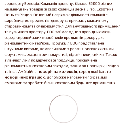
аеропорту Венеція. Компанія пропонує більше 35000 різних
найменувань товарів зі своїх колекцій Весна-Літо, Екзотика,
Осінь та Різдво. Основний напрямок діяльності компанії є
виробництво предметів декору та прикрас у класичному
старовинному та сучасному стилі для внутрішнього приміщення
та вуличного простору. EDG займає одне з провідних місць
серед європейських виробників предметів декору для
різноманітних інтер'єрів. Продукція EDG представлена ​​
штучними квітами, композиціями з рослин, високоякісними
фруктами в ексцентричному стилі, підсвічники, свічки. Також
з'явилася лінія подарункової продукції, присвячена
різноманітним святковим заходам, таким як Новий рік, Різдво
та інші. Амбіційна
новорічна колекція
, серед якої багато
новорічних іграшок
, допоможе наповнити яскравими
емоціями та зробити більш святковим будь-яке приміщення.