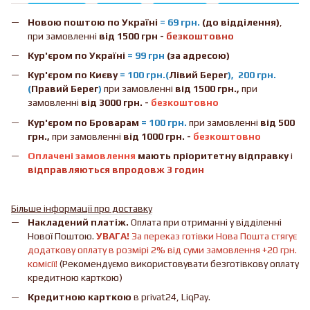
Новою поштою
по Україні
= 69 грн.
(до відділення)
,
при замовленні
від 1500 грн -
безкоштовно
Кур'єром по Україні
= 99 грн
(за адресою)
Кур'єром по Києву
= 100 грн.(
Лівий Берег
), 200 грн.
(
Правий Берег
)
при замовленні
від 1500 грн.,
при
замовленні
від 3000 грн. -
безкоштовно
Кур'єром по Броварам
= 100 грн.
при замовленні
від
500
грн.,
при замовленні
від 1000 грн. -
безкоштовно
Оплачені замовлення
мають пріоритетну відправку
і
відправляються впродовж 3 годин
Більше інформації про доставку
Накладений платіж.
Оплата при отриманні у відділенні
Нової Поштою.
УВАГА!
За переказ готівки Нова Пошта стягує
додаткову оплату в розмірі 2% від суми замовлення +20 грн.
комісії!
(Рекомендуємо використовувати безготівкову оплату
кредитною карткою)
Кредитною карткою
в privat24, LiqPay.