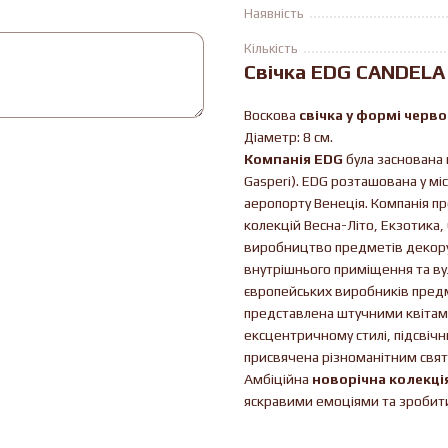
Наявність
Кількість
Свічка EDG CANDELA
Воскова
свічка у формі черво
Діаметр: 8 см.
Компанія EDG
була заснована 
Gasperi). EDG розташована у міст
аеропорту Венеція. Компанія пр
колекцій Весна-Літо, Екзотика, 
виробництво предметів декору 
внутрішнього приміщення та ву
європейських виробників предм
представлена ​​штучними квіта
ексцентричному стилі, підсвічни
присвячена різноманітним святк
Амбіційна
новорічна колекці
яскравими емоціями та зробит