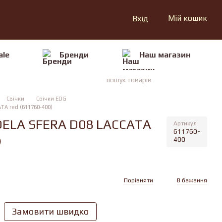
Мій кошик
Вхід
ale
Бренди
Наш магазин
Свічки
Свічки EDG
TA red (611760-400)
DELA SFERA D08 LACCATA
Артикул
611760-
)
400
Порівняти
В бажання
Замовити швидко