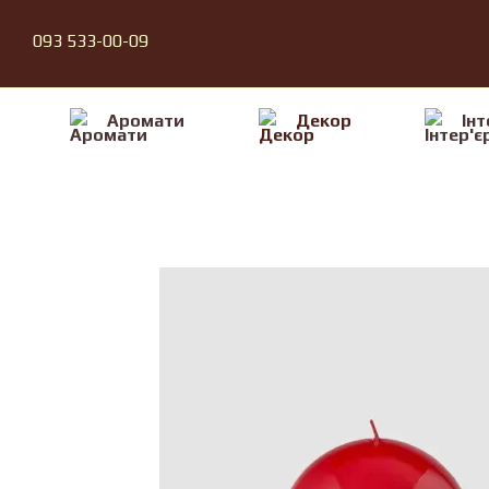
Перейти до основного контенту
093 533-00-09
Аромати
Декор
Iнт