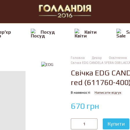
ер'єр
Посуд
Квiти
S
Головна
Декор
Освітлення
Свічка EDG CANDELA SFERA D08 LACCA
Свічка EDG CAN
red (611760-400
В наявності
Написати відгук
670 грн
Купити