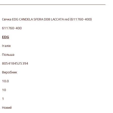
Свічка EDG CANDELA SFERA D08 LACCATA red (611760-400)
611760-400
EDG
Італія
Польша
8054184525394
Виробник
10.0
10
1
Новий