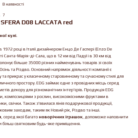
В наявності
7
 SFERA D08 LACCATA red
ної кулі
.
в 1972 році в Італії дизайнером Енцо Де Гаспері (Enzo De
і Санта-Марія-ді-Сала, що в 12 км від Падуї і в 30 км від
опонує більше 35000 різних найменувань товарів зі своїх
Осінь та Різдво. Основний напрямок діяльності компанії є
та прикрас у класичному старовинному та сучасному стилі для
личного простору. EDG займає одне з провідних місць серед
етів декору для різноманітних інтер'єрів. Продукція EDG
ми, композиціями з рослин, високоякісними фруктами в
ки, свічки. Також з'явилася лінія подарункової продукції,
овим заходам, таким як Новий рік, Різдво та інші.
я
, серед якої багато
новорічних іграшок
, допоможе наповнити
и більш святковим будь-яке приміщення.