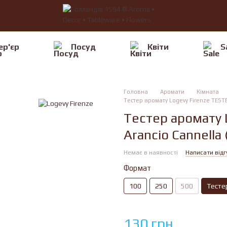
ер'єр
Посуд
Квiти
S
Головна
Аромати
Кімната
Тестер аромату Logevy Firenze TESTE
Тестер аромату 
Arancio Cannella
Немає в наявності
Написати відг
Формат
100
250
500
Тесте
130 грн