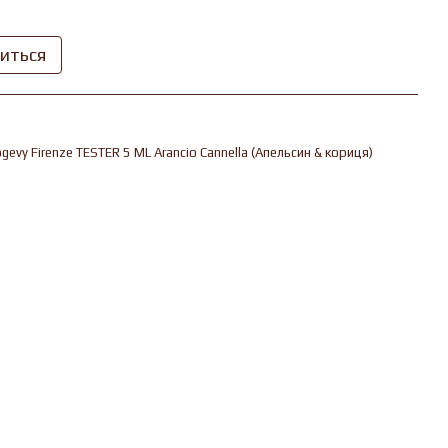
виться
evy Firenze TESTER 5 ML Arancio Cannella (Апельсин & кориця)