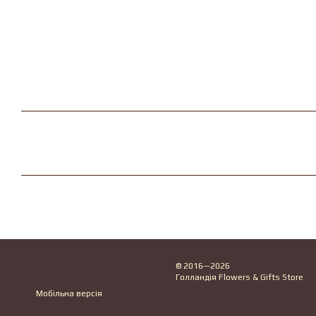
© 2016—2026
Голландія Flowers & Gifts Store
Мобільна версія