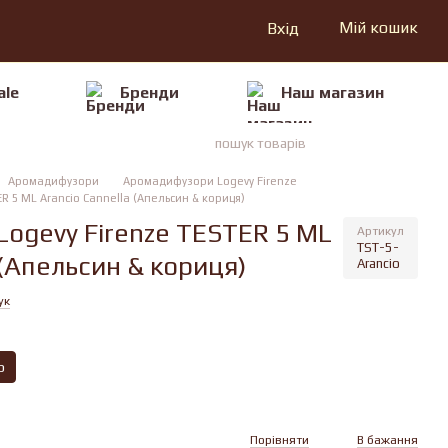
Мій кошик
Вхід
ale
Бренди
Наш магазин
Аромадифузори
Аромадифузори Logevy Firenze
R 5 ML Arancio Cannella (Апельсин & кориця)
Logevy Firenze TESTER 5 ML
Артикул
TST-5-
 (Апельсин & кориця)
Arancio
ук
р
Порівняти
В бажання