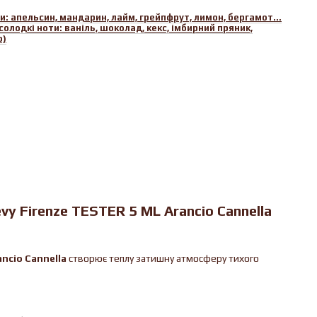
: апельсин, мандарин, лайм, грейпфрут, лимон, бергамот...
(солодкі ноти: ваніль, шоколад, кекс, імбирний пряник,
о)
y Firenze TESTER 5 ML Arancio Cannella
ancio Cannella
створює теплу затишну атмосферу тихого