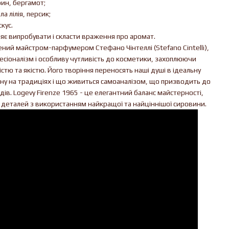
рин, бергамот;
іла лілія, персик;
скус.
є випробувати і скласти враження про аромат.
рений майстром-парфумером Стефано Чінтеллі (Stefano Cintelli),
есіоналізм і особливу чутливість до косметики, захоплюючи
стю та якістю. Його творіння переносять наші душі в ідеальну
у на традиціях і що живиться самоаналізом, що призводить до
ів. Logevy Firenze 1965 - це елегантний баланс майстерності,
о деталей з використанням найкращої та найціннішої сировини.