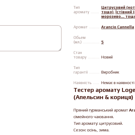
Тип
Цитрусовий (ноти
аромату
тощо)
,
Їстівний 
морозиво... тощ
Аромат
Arancio Cannella
Обьем
(мл.)
5
Стан
товару
Новий
Тип
гарантії
Виробник
Наявність
Немає в наявності
Тестер аромату Logev
(Апельсин & кориця)
Пряний гурманський аромат
Ar
сімейного чаювання.
Тип аромату: цитрусовий.
Сезон: осінь, зима.