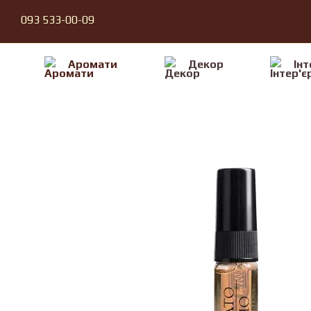
Перейти до основного контенту
093 533-00-09
Аромати
Декор
Iнт