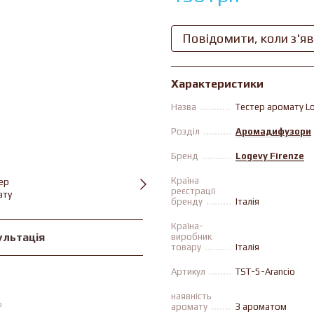
Повідомити, коли з'я
Характеристики
Назва
Тестер аромату Log
Розділ
Аромадифузори
Бренд
Logevy Firenze
Країна
реєстрації
бренду
Італія
Країна-
ультація
виробник
товару
Італія
Артикул
TST-5-Arancio
наявність
ю
аромату
З ароматом