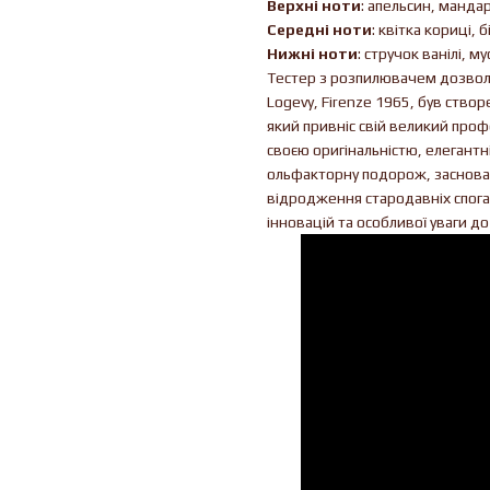
Верхні ноти
: апельсин, манда
Середні ноти
: квітка кориці, б
Нижні ноти
: стручок ванілі, му
Тестер з розпилювачем дозволя
Logevy, Firenze 1965, був ство
який привніс свій великий проф
своєю оригінальністю, елегантні
ольфакторну подорож, заснован
відродження стародавніх спогад
інновацій та особливої уваги д