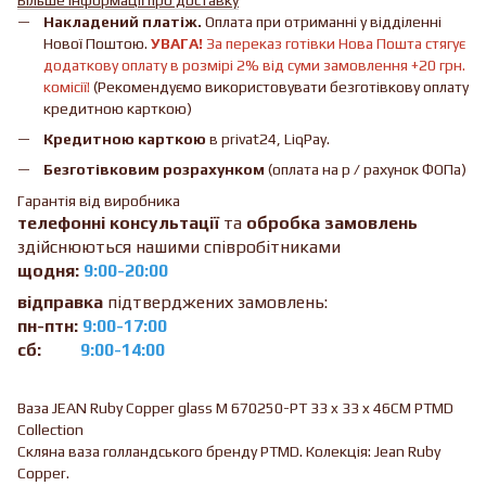
Накладений платіж.
Оплата при отриманні у відділенні
Нової Поштою.
УВАГА!
За переказ готівки Нова Пошта стягує
додаткову оплату в розмірі 2% від суми замовлення +20 грн.
комісії!
(Рекомендуємо використовувати безготівкову оплату
кредитною карткою)
Кредитною карткою
в privat24, LiqPay.
Безготівковим розрахунком
(оплата на р / рахунок ФОПа)
Гарантія від виробника
телефонні консультації
та
обробка замовлень
здійснюються нашими співробітниками
щодня:
9:00-20:00
відправка
підтверджених замовлень:
пн-птн:
9:00-17:00
сб:
9:00-14:00
Ваза JEAN Ruby Copper glass M 670250-PT 33 x 33 x 46CM PTMD
Collection
Скляна ваза голландського бренду PTMD. Колекція: Jean Ruby
Copper.