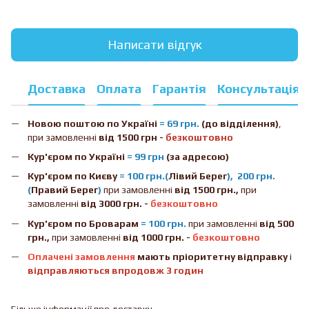
Написати відгук
Доставка
Оплата
Гарантія
Консультація
Новою поштою
по Україні
= 69 грн.
(до відділення)
,
при замовленні
від 1500 грн -
безкоштовно
Кур'єром по Україні
= 99 грн
(за адресою)
Кур'єром по Києву
= 100 грн.(
Лівий Берег
), 200 грн.
(
Правий Берег
)
при замовленні
від 1500 грн.,
при
замовленні
від 3000 грн. -
безкоштовно
Кур'єром по Броварам
= 100 грн.
при замовленні
від
500
грн.,
при замовленні
від 1000 грн. -
безкоштовно
Оплачені замовлення
мають пріоритетну відправку
і
відправляються впродовж 3 годин
Більше інформації про доставку