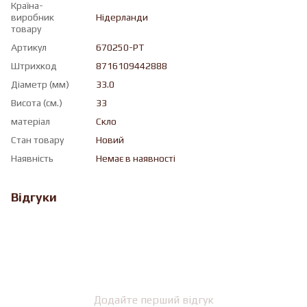
Країна-
виробник
Нідерланди
товару
Артикул
670250-PT
Штрихкод
8716109442888
Діаметр (мм)
33.0
Висота (см.)
33
матеріал
Скло
Стан товару
Новий
Наявність
Немає в наявності
Відгуки
Додайте перший відгук