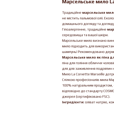
Марсельське мило La
Традиційне
марсельське мил
не містить пальмової олії. Екол
домашнього догляду та догляду з
Гіпоалергенне, традиційне
мар
середовища та вашої шкіри.
Марсельське мило визнано вин
мило підходить для використанн
шампунь! Рекомендовано дерматол
Марсельське мило як піна дл
піна для гоління обличчя чолові
для для заживлення подряпин н
Мило La Corvette Marseille до
Спілкою професіоналів мила Мар
100% натуральним продуктом,
відповідно до стандарту COSMO
джерел (сертифіковано FSC).
Інгредієнти
: оліват натрію, к