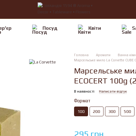
ер'єр
Посуд
Квiти
S
Головна
Аромати
Ванна кім
Марсельське мило La Corvette CUBE O
Марсельське мил
ECOCERT 100g (
В наявності
Написати відгук
Формат
100
200
300
500
295 грн