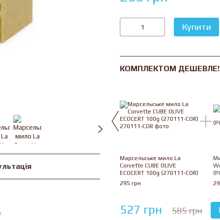
Купити
КОМПЛЕКТОМ ДЕШЕВЛЕ!
Марсельське мило La
Ми
ультація
Corvette CUBE OLIVE
Wo
ECOCERT 100g (270111-COR)
(P
295 грн
29
527 грн
585 грн
ю