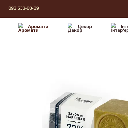
Перейти до основного контенту
093 533-00-09
Аромати
Декор
Iнт