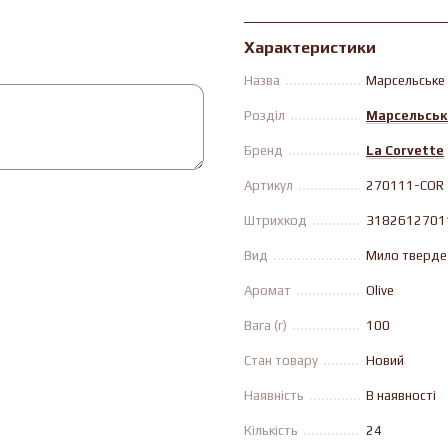
Характеристики
Назва
Марсельське 
Розділ
Марсельськ
Бренд
La Corvette
Артикул
270111-COR
Штрихкод
3182612701
Вид
Мило тверде
Аромат
Olive
Вага (г)
100
Стан товару
Новий
Наявність
В наявності
Кількість
24