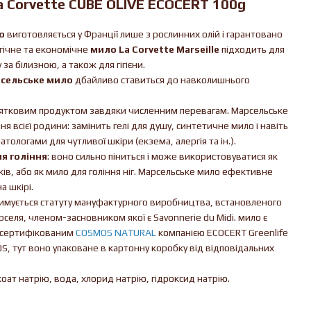
 Corvette CUBE OLIVE ECOCERT 100g
о
виготовляється у Франції лише з рослинних олій і гарантовано
огічне та економічне
мило La Corvette Marseille
підходить для
а білизною, а також для гігієни.
сельське мило
дбайливо ставиться до навколишнього
ятковим продуктом завдяки численним перевагам. Марсельське
я всієї родини: замінить гелі для душу, синтетичне мило і навіть
огами для чутливої ​​шкіри (екзема, алергія та ін.).
я гоління
: воно сильно піниться і може використовуватися як
ків, або як мило для гоління ніг. Марсельське мило ефективне
а шкірі.
тримується статуту мануфактурного виробництва, встановленого
селя, членом-засновником якої є Savonnerie du Midi. мило є
 сертифікованим
COSMOS NATURAL
компанією ECOCERT Greenlife
S, тут воно упаковане в картонну коробку від відповідальних
окоат натрію, вода, хлорид натрію, гідроксид натрію.