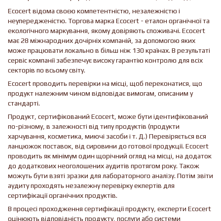
Ecocert відома своєю компетентністю, незалежністю і
неупередженістю. Торгова марка Ecocert - еталон органічної та
екологічного маркування, якому довіряють споживачі. Ecocert
має 28 міжнародних дочірніх компаній, за допомогою яких
може працювати локально в більш ніж 130 країнах. В результаті
сервіс компанії забезпечує високу гарантію контролю для всіх
секторів по всьому світу.
Ecocert проводить перевірки на місці, щоб переконатися, що
продукт належним чином відповідає вимогам, описаним у
стандарті.
Продукт, сертифікований Ecocert, може бути ідентифікований
по-різному, в залежності від типу продуктів (продукти
харчування, косметика, миючі засоби і т. Д.) Перевіряється вся
ланцюжок поставок, від сировини до готової продукції. Ecocert
проводить як мінімум один щорічний огляд на місці, на додаток
до додаткових неоголошених аудитів протягом року. Також
можуть бути взяті зразки для лабораторного аналізу. Потім звіти
аудиту проходять незалежну перевірку екпертів для
сертифікації органічних продуктів.
В процесі проходження сертифікації продукту, експерти Ecocert
оцінюють відповідність продукту, послуги або системи