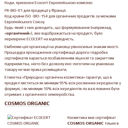
Коди, присвоєні Ecocert Європейською комісією:
FR-BIO-01 для продукції у Франції.
Код країни ISO -BIO-154 для органічних продуктів за межами
Європейського Союзу.
Будь-який з них доводить, що формулювання (наприклад,
«
органічний
»), яке відображається на продукті, було
перевірене ECOCERT на відповідність.
Емблеми цієї організації на упаковці рівносильні знакам якості.
Процедура проходження сертифікації дорога і підробка
сертифікатів карається позбавленням ліцензії та закриттям
підприємства, ніхто без дозволу еко-логотипи на упаковках
товару не має права розміщувати.
Етикетка «Природна і органічна косметика» гарантує, що в
продукті міститься як мінімум 95% всіх рослинних інгредієнтів у
формулі, і як мінімум 10% всіх інгредієнтів по вазі повинні бути
отримані з органічного землеробства.
COSMOS ORGANIC
Косметика має сертифікат
COSMOS ORGANIC
тільки в