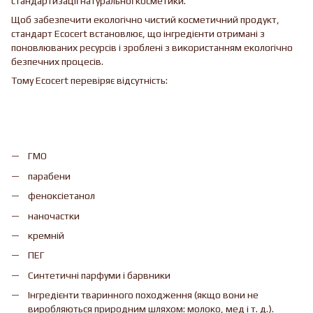
стандартизації натуральної косметики.
Щоб забезпечити екологічно чистий косметичний продукт,
стандарт Ecocert встановлює, що інгредієнти отримані з
поновлюваних ресурсів і зроблені з використанням екологічно
безпечних процесів.
Тому Ecocert перевіряє відсутність:
ГМО
парабени
феноксіетанол
наночастки
кремній
ПЕГ
Синтетичні парфуми і барвники
Інгредієнти тваринного походження (якщо вони не
виробляються природним шляхом: молоко, мед і т. д.).