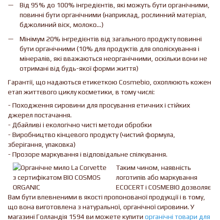
Від 95% до 100% інгредієнтів, які можуть бути органічними,
повинні бути органічними (наприклад, рослинний матеріал,
бджолиний віск, молоко...)
Мінімум 20% інгредієнтів від загального продукту повинні
бути органічними (10% для продуктів для ополіскування і
мінералів, які вважаються неорганічними, оскільки вони не
отримані від будь-якої форми життя)
Гарантії, що надаються етикеткою Cosmebio, охоплюють кожен
етап життєвого циклу косметики, в тому числі:
- Походження сировини для просування етичних і стійких
джерел постачання.
- Дбайливі і екологічно чисті методи обробки
- Виробництво кінцевого продукту (чистий формула,
зберігання, упаковка)
- Прозоре маркування і відповідальне спілкування.
Таким чином, наявність
логотипів або маркування
ECOCERT і COSMEBIO дозволяє
Вам бути впевненими в якості пропонованої продукції і в тому,
що вона виготовлена з натуральної, органічної сировини. У
магазині Голландія 1594 ви можете купити
органічні товари для