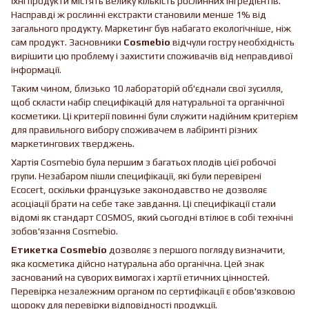
їхні продукти містять велику кількість рослинних інгредієнтів.
Насправді ж рослинні екстракти становили менше 1% від
загального продукту. Маркетинг був набагато екологічніше, ніж
сам продукт. Засновники
Cosmebio
відчули гостру необхідність
вирішити цю проблему і захистити споживачів від неправдивої
інформації.
Таким чином, близько 10 лабораторій об'єднали свої зусилля,
щоб скласти набір специфікацій для натуральної та органічної
косметики. Ці критерії повинні були служити надійним критерієм
для правильного вибору споживачем в лабіринті різних
маркетингових тверджень.
Хартія Cosmebio була першим з багатьох плодів цієї робочої
групи. Незабаром пішли специфікації, які були перевірені
Ecocert, оскільки французьке законодавство не дозволяє
асоціації брати на себе таке завдання. Ці специфікації стали
відомі як стандарт COSMOS, який сьогодні втілює в собі технічні
зобов'язання Cosmebio.
Етикетка Cosmebio
дозволяє з першого погляду визначити,
яка косметика дійсно натуральна або органічна. Цей знак
заснований на суворих вимогах і хартії етичних цінностей.
Перевірка незалежним органом по сертифікації є обов'язковою
щороку для перевірки відповідності продукції.