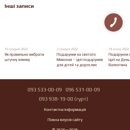
Інші записи
10 грудня 2022
2 грудня 2022
18 січня 2022
Як правильно вибрати
Подарунки на святого
Подарунок 
штучну ялинку
Миколая – ідеї подарунків
Ідеї на Ден
для дітей та дорослих
Валентина
093 533-00-09
096 531-00-09
093 938-19-00 (гурт)
Контактна інформація
Повна версія сайту
© 2016—2026