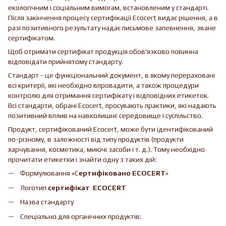
екологічним і соціальним вимогам, встановленим у стандарті.
Після закінчення процесу сертифікації Ecocert видає рішення, а в
разі позитивного результату надає письмове запевнення, зване
сертифікатом.
Щоб отримати сертифікат продукція обов'язково повинна
відповідати прийнятому стандарту.
Стандарт - це функціональний документ, в якому перераховані
всі критерії, які необхідно впровадити, а також процедури
контролю для отримання сертифікату і відповідних етикеток.
Всі стандарти, обрані Ecocert, просувають практики, які надають
позитивний вплив на навколишнє середовище і суспільство.
Продукт, сертифікований Ecocert, може бути ідентифікований
по-різному, в залежності від типу продуктів (продукти
харчування, косметика, миючі засоби і т. д.). Тому необхідно
прочитати етикетки і знайти одну з таких дій:
Формулювання «С
ертифіковано ECOCERT
»
Логотип
сертифікат ECOCERT
Назва стандарту
Спеціально для органічних продуктів: